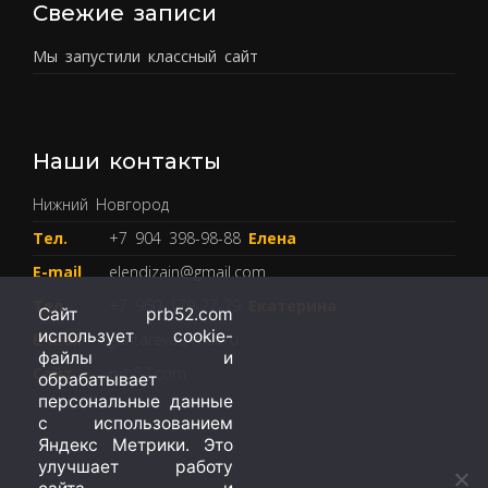
Свежие записи
Мы запустили классный сайт
Наши контакты
Нижний Новгород
Тел.
+7 904 398-98-88
Елена
E-mail
elendizain@gmail.com
Тел.
+7 960 179-27-29
Екатерина
Сайт prb52.com
использует cookie-
E-mail
guntareva@mail.ru
файлы и
Сайт
prb52.com
обрабатывает
персональные данные
с использованием
Яндекс Метрики. Это
улучшает работу