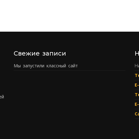
Свежие записи
Н
Мы запустили классный сайт
Н
Т
E
Т
ей
E
С