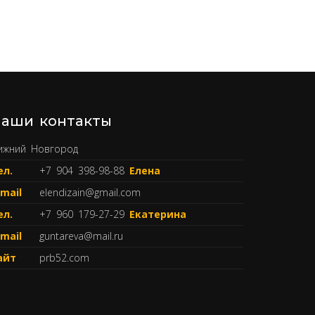
аши контакты
ижний Новгород
ел.
+7 904 398-98-88
Елена
-mail
elendizain@gmail.com
ел.
+7 960 179-27-29
Екатерина
-mail
guntareva@mail.ru
айт
prb52.com